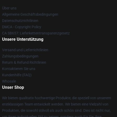
Über uns
Allgemeine Geschäftsbedingungen
Datenschutzrichtlinien
DMCA - Copyright Policy
CA SB657: Lieferkettentransparenzgesetz
Unsere Unterstützung
Versand und Lieferrichtlinien
Zahlungsbedingungen
Return & Refund Richtlinien
Kontaktieren Sie uns
Kundenhilfe (FAQ)
Whosale
Unser Shop
Wir bieten qualitativ hochwertige Produkte, die speziell von unserem
erstklassigen Team entwickelt werden. Wir bieten eine Vielzahl von
Produkten, die sowohl stilvoll als auch schön sind. Dies ist nicht nur,
um Ihren individuellen Stil zu zeigen, sondern auch für Sie, Ihre