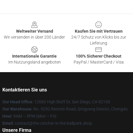
Footer
Weltweiter Versand
Kaufen Sie mit Vertrauen
Wir versenden in über 200 Länder
24/7 Schutz von Klicks bis zur
Lieferung
Internationale Garantie
100% Sicherer Checkout
Im Nutzungsland angeboten
PayPal / MasterCard / Visa
Kontaktieren Sie uns
Our Head Office
: 12680 High Bluff Dr, San Diego, CA 92130
Our Warehouse
: No. 9292 Renmin Road, Qingyang District, Chengdu
Hour
: 9AM – 5PM (Mon – Fri)
Email
: contact@the-catcher-in-the-ballpark.shop
Unsere Firma