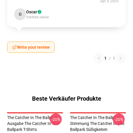
Apr 9, 2025
Oscar
O
Verified owner
Write your review
1
/
1
Beste Verkäufer Produkte
The Catcher In The Ballpark
The Catcher In The Ballpark
-20%
-20%
Ausgabe The Catcher In The
Stimmung The Catcher In The
Ballpark T-Shirts
Ballpark Süßigkeiten