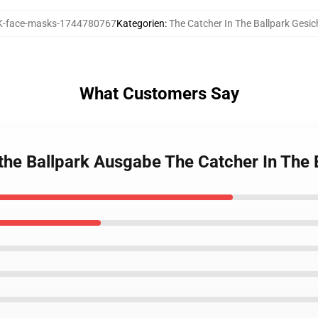
-face-masks-1744780767
Kategorien
:
The Catcher In The Ballpark Gesi
What Customers Say
n the Ballpark Ausgabe The Catcher In The