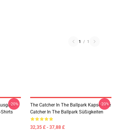
1
/
1
-20%
-20%
 Ausgabe
The Catcher In The Ballpark Kapsel The
-Shirts
Catcher In The Ballpark Süßigkeiten
32,35 £ - 37,88 £