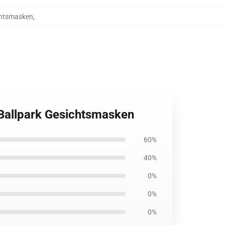
chtsmasken
,
 Ballpark Gesichtsmasken
60%
40%
0%
0%
0%