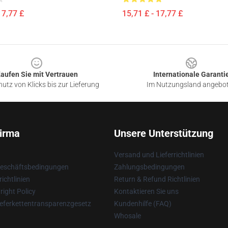
17,77 £
15,71 £ - 17,77 £
aufen Sie mit Vertrauen
Internationale Garanti
utz von Klicks bis zur Lieferung
Im Nutzungsland angebo
irma
Unsere Unterstützung
Versand und Lieferrichtlinien
Geschäftsbedingungen
Zahlungsbedingungen
ichtlinien
Return & Refund Richtlinien
ight Policy
Kontaktieren Sie uns
eferkettentransparenzgesetz
Kundenhilfe (FAQ)
Whosale