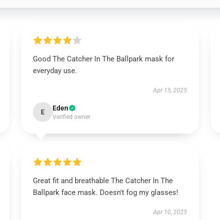
Good The Catcher In The Ballpark mask for
everyday use.
Apr 15, 2025
Eden
E
Verified owner
Great fit and breathable The Catcher In The
Ballpark face mask. Doesn't fog my glasses!
Apr 10, 2025