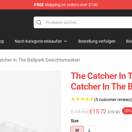
FREE
shipping on orders over $100
r In The Ballpark Merchandise Store
op
Nach Kategorie einkaufen
Bestellung verfolgen
Bl
atcher In The Ballpark Gesichtsmasken
The Catcher In 
Catcher In The 
(5 customer reviews
£19.65
£15.72
-20%
$19.90
Size
M
L