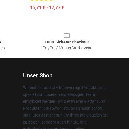
15,71 £ - 17,77 £
e
100% Sicherer Checkout
ten
PayPal / MasterCard / Visa
Unser Shop
Wir bieten qualitativ hochwertige Produkte, die
speziell von unserem erstklassigen Team
entwickelt werden. Wir bieten eine Vielzahl von
Produkten, die sowohl stilvoll als auch schön
sind. Dies ist nicht nur, um Ihren individuellen Stil
zu zeigen, sondern auch für Sie, Ihre