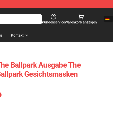
Kundenservice
Warenkorb anzeigen
og
Kontakt
The Ballpark Ausgabe The
Ballpark Gesichtsmasken
)