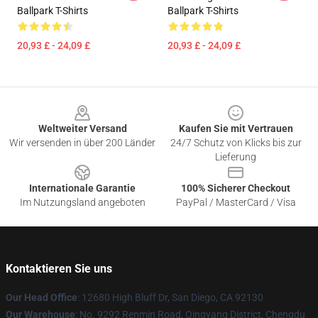
Ballpark T-Shirts
Ballpark T-Shirts
20,93 £ - 24,09 £
20,93 £ - 24,09 £
Footer
Weltweiter Versand
Kaufen Sie mit Vertrauen
Wir versenden in über 200 Länder
24/7 Schutz von Klicks bis zur
Lieferung
Internationale Garantie
100% Sicherer Checkout
Im Nutzungsland angeboten
PayPal / MasterCard / Visa
Kontaktieren Sie uns
Our Head Office
: 12680 High Bluff Dr, San Diego, CA 92130
Our Warehouse
: No. 9292 Renmin Road, Qingyang District, Chengdu