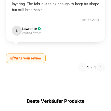
layering. The fabric is thick enough to keep its shape
but still breathable.
Apr 14, 2025
Lawrence
L
Verified owner
Write your review
1
/
1
Beste Verkäufer Produkte