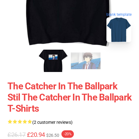
blank template
The Catcher In The Ballpark
Stil The Catcher In The Ballpark
T-Shirts
(2 customer reviews)
£26.17
£20.94
-20%
$26.50