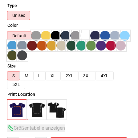
Type
Unisex
Color
Default
Size
S
M
L
XL
2XL
3XL
4XL
5XL
Print Location
Größentabelle anzeigen