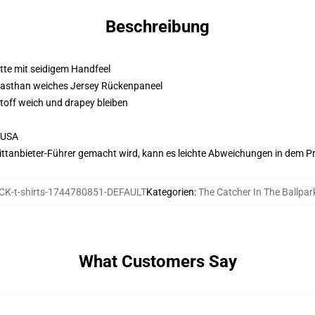
Beschreibung
atte mit seidigem Handfeel
Elasthan weiches Jersey Rückenpaneel
Stoff weich und drapey bleiben
 USA
 Drittanbieter-Führer gemacht wird, kann es leichte Abweichungen in dem P
K-t-shirts-1744780851-DEFAULT
Kategorien
:
The Catcher In The Ballpark
What Customers Say