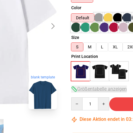
Color
Default
Size
S
M
L
XL
2X
Print Location
blank template
Größentabelle anzeigen
Quantity
Diese Aktion endet in
03