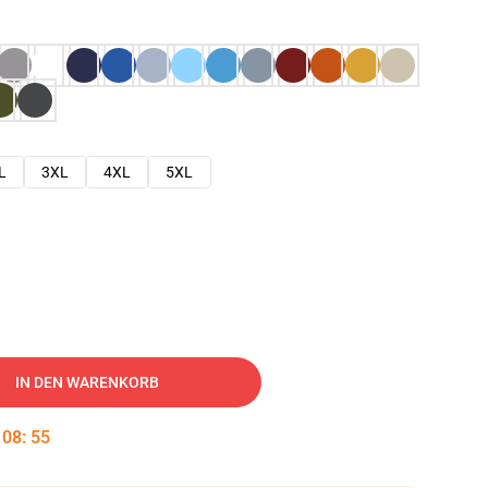
L
3XL
4XL
5XL
IN DEN WARENKORB
:
08
:
54