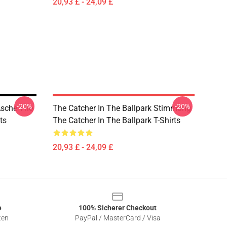
20,93 £ - 24,09 £
-20%
-20%
Asche The
The Catcher In The Ballpark Stimmung
ts
The Catcher In The Ballpark T-Shirts
20,93 £ - 24,09 £
e
100% Sicherer Checkout
ten
PayPal / MasterCard / Visa