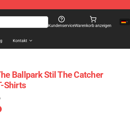
Kundenservice
Warenkorb anzeigen
og
Kontakt
he Ballpark Stil The Catcher
T-Shirts
)