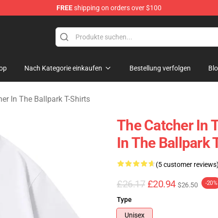
FREE
shipping on orders over $100
r In The Ballpark Merchandise Store
op
Nach Kategorie einkaufen
Bestellung verfolgen
Bl
er In The Ballpark T-Shirts
The Catcher In T
In The Ballpark 
(5 customer reviews
£26.17
£20.94
-20%
$26.50
Type
Unisex