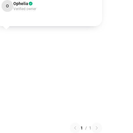
Ophelia
O
Verified owner
1
/
1