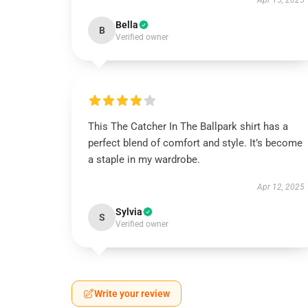
Apr 15, 2025
Bella
B
Verified owner
This The Catcher In The Ballpark shirt has a
perfect blend of comfort and style. It’s become
a staple in my wardrobe.
Apr 12, 2025
Sylvia
S
Verified owner
Write your review