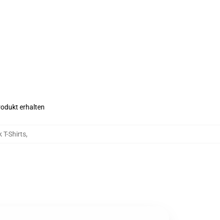
rodukt erhalten
 T-Shirts
,