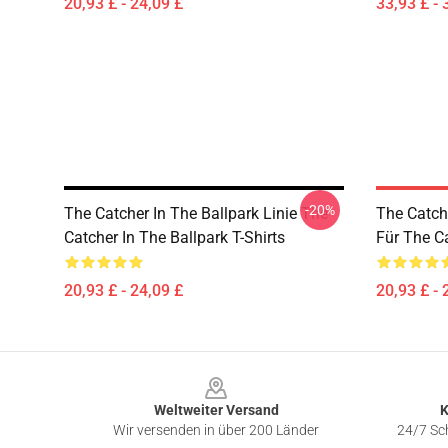
20,93 £ - 24,09 £
33,93 £ - 
-20%
The Catcher In The Ballpark Linie The
The Catch
Catcher In The Ballpark T-Shirts
Für The Ca
20,93 £ - 24,09 £
20,93 £ - 
Footer
Weltweiter Versand
K
Wir versenden in über 200 Länder
24/7 Sch