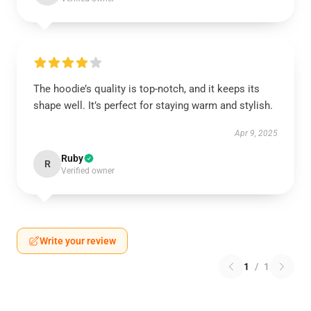
The hoodie’s quality is top-notch, and it keeps its
shape well. It’s perfect for staying warm and stylish.
Apr 9, 2025
Ruby
R
Verified owner
Write your review
1
/
1