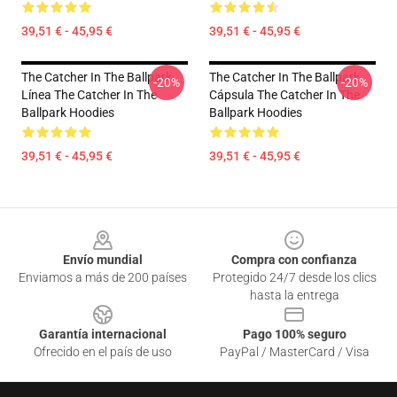
39,51 € - 45,95 €
39,51 € - 45,95 €
The Catcher In The Ballpark
The Catcher In The Ballpark
-20%
-20%
Línea The Catcher In The
Cápsula The Catcher In The
Ballpark Hoodies
Ballpark Hoodies
39,51 € - 45,95 €
39,51 € - 45,95 €
Footer
Envío mundial
Compra con confianza
Enviamos a más de 200 países
Protegido 24/7 desde los clics
hasta la entrega
Garantía internacional
Pago 100% seguro
Ofrecido en el país de uso
PayPal / MasterCard / Visa