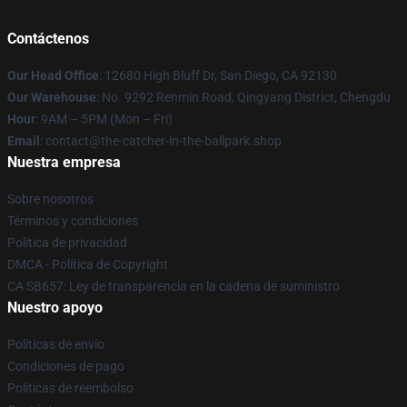
Contáctenos
Our Head Office
: 12680 High Bluff Dr, San Diego, CA 92130
Our Warehouse
: No. 9292 Renmin Road, Qingyang District, Chengdu
Hour
: 9AM – 5PM (Mon – Fri)
Email
: contact@the-catcher-in-the-ballpark.shop
Nuestra empresa
Sobre nosotros
Términos y condiciones
Política de privacidad
DMCA - Política de Copyright
CA SB657: Ley de transparencia en la cadena de suministro
Nuestro apoyo
Políticas de envío
Condiciones de pago
Políticas de reembolso