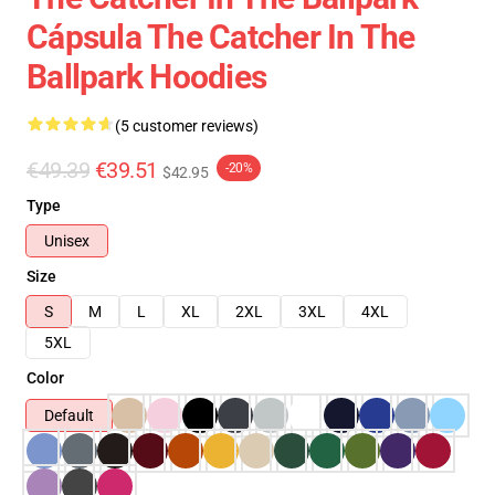
Cápsula The Catcher In The
Ballpark Hoodies
(5 customer reviews)
€49.39
€39.51
-20%
$42.95
Type
Unisex
Size
S
M
L
XL
2XL
3XL
4XL
5XL
Color
Default