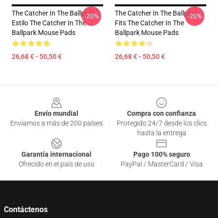
The Catcher In The Ballpark
The Catcher In The Ballpark
-20%
-20%
Estilo The Catcher In The
Fits The Catcher In The
Ballpark Mouse Pads
Ballpark Mouse Pads
26,68 € - 50,50 €
26,68 € - 50,50 €
Footer
Envío mundial
Compra con confianza
Enviamos a más de 200 países
Protegido 24/7 desde los clics
hasta la entrega
Garantía internacional
Pago 100% seguro
Ofrecido en el país de uso
PayPal / MasterCard / Visa
Contáctenos