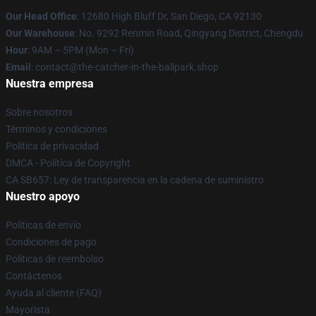
Our Head Office
: 12680 High Bluff Dr, San Diego, CA 92130
Our Warehouse
: No. 9292 Renmin Road, Qingyang District, Chengdu
Hour
: 9AM – 5PM (Mon – Fri)
Email
: contact@the-catcher-in-the-ballpark.shop
Nuestra empresa
Sobre nosotros
Términos y condiciones
Política de privacidad
DMCA - Política de Copyright
CA SB657: Ley de transparencia en la cadena de suministro
Nuestro apoyo
Políticas de envío
Condiciones de pago
Políticas de reembolso
Contáctenos
Ayuda al cliente (FAQ)
Mayorista