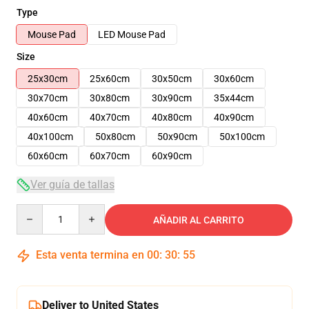
Type
Mouse Pad
LED Mouse Pad
Size
25x30cm
25x60cm
30x50cm
30x60cm
30x70cm
30x80cm
30x90cm
35x44cm
40x60cm
40x70cm
40x80cm
40x90cm
40x100cm
50x80cm
50x90cm
50x100cm
60x60cm
60x70cm
60x90cm
Ver guía de tallas
Quantity
AÑADIR AL CARRITO
Esta venta termina en
00
:
30
:
55
Deliver to United States