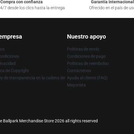
Compra con confianza
Garantía internacional
4/7 desde los clics hasta la entrega
Ofrecido en el país de us
 empresa
Nuestro apoyo
ros
Políticas de envío
ondiciones
Condiciones de pago
rivacidad
Políticas de reembolso
ica de Copyright
Contáctenos
y de transparencia en la cadena de
Ayuda al cliente (FAQ)
Mayorista
he Ballpark Merchandise Store 2026 all rights reserved