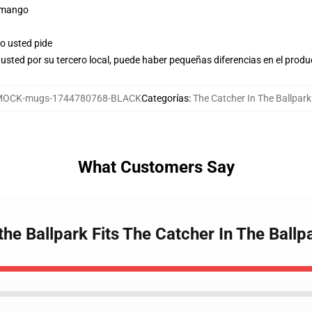
r mango
o usted pide
usted por su tercero local, puede haber pequeñas diferencias en el produ
MOCK-mugs-1744780768-BLACK
Categorías
:
The Catcher In The Ballpar
What Customers Say
 the Ballpark Fits The Catcher In The Ball