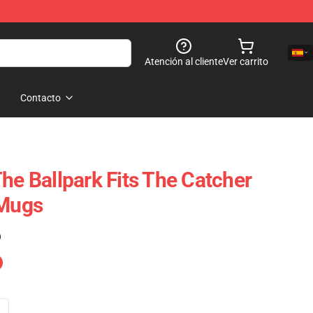
Atención al cliente
Ver carrito
Contacto
he Ballpark Fits The Catcher
 Mugs
)