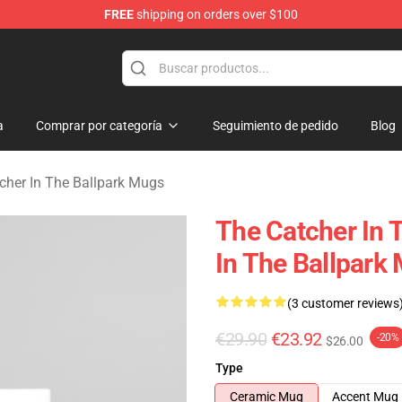
FREE
shipping on orders over $100
r In The Ballpark Merchandise Store
a
Comprar por categoría
Seguimiento de pedido
Blog
cher In The Ballpark Mugs
The Catcher In T
In The Ballpark
(3 customer reviews
€29.90
€23.92
-20%
$26.00
Type
Ceramic Mug
Accent Mug