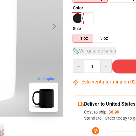
Color
Size
11 oz
15 oz
Ver guía de tallas
Quantity
blank template
Esta venta termina en
02
Deliver to United States
Cost to ship:
$6.99
Standard - Order today to g