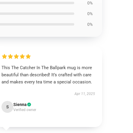
0%
0%
0%
This The Catcher In The Ballpark mug is more
beautiful than described! It’s crafted with care
and makes every tea time a special occasion.
Apr 11, 2025
Sienna
S
Verified owner