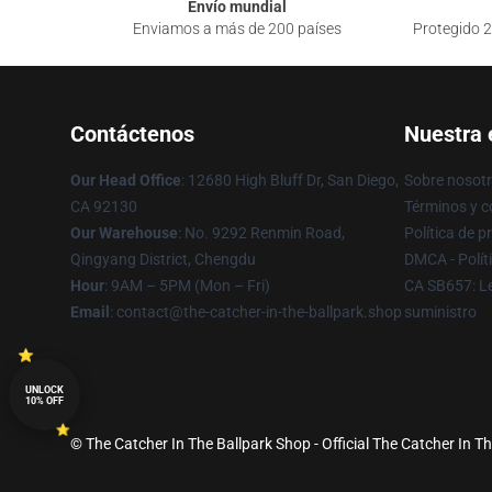
Envío mundial
Enviamos a más de 200 países
Protegido 2
Contáctenos
Nuestra
Our Head Office
: 12680 High Bluff Dr, San Diego,
Sobre nosot
CA 92130
Términos y c
Our Warehouse
: No. 9292 Renmin Road,
Política de p
Qingyang District, Chengdu
DMCA - Polít
Hour
: 9AM – 5PM (Mon – Fri)
CA SB657: Le
Email
: contact@the-catcher-in-the-ballpark.shop
suministro
UNLOCK
10% OFF
© The Catcher In The Ballpark Shop - Official The Catcher In T