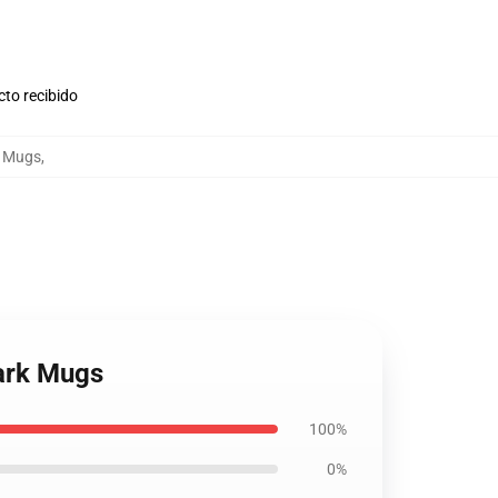
cto recibido
k Mugs
,
park Mugs
100%
0%