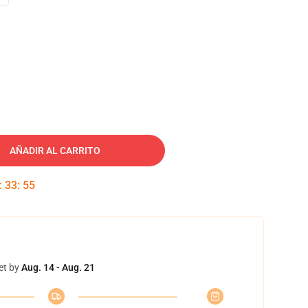
AÑADIR AL CARRITO
:
33
:
54
et by
Aug. 14 - Aug. 21