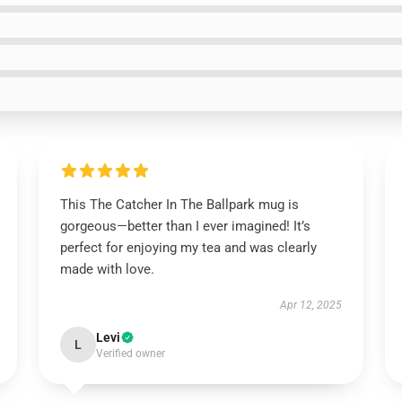
This The Catcher In The Ballpark mug is
gorgeous—better than I ever imagined! It’s
perfect for enjoying my tea and was clearly
made with love.
Apr 12, 2025
Levi
L
Verified owner