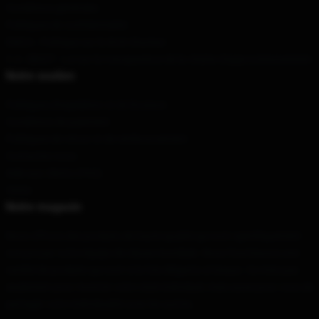
Conditions générales
Politiques de confidentialité
DMCA - Politique sur le droit d'auteur
C.A. SB657 : Loi sur la transparence de la chaîne d'approvisionnement
Notre soutien
Politiques d'expédition et de livraison
Conditions de paiement
Politiques de retour et de remboursement
Contactez-nous
Aide aux clients (FAQ)
Vente
Notre magasin
Nous offrons des produits de haute qualité qui sont spécifiquement
conçus par notre équipe de classe mondiale. Nous fournissons une
variété de produits qui sont à la fois élégants et beaux. Ce n'est pas
seulement pour montrer votre style individuel, mais aussi pour vous de
partager votre individualité avec les autres.