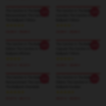
The Catcher In The Ballpark
The Catcher In The Ballpark
-20%
-20%
Recouvrement The Catcher In
Convient The Catcher In The
The Ballpark T-Shirts
Ballpark T-Shirts
24,38 € - 28,06 €
24,38 € - 28,06 €
The Catcher In The Ballpark
The Catcher In The Ballpark
-20%
-20%
Édition The Catcher In The
Capsule The Catcher In The
Ballpark Affiches
Ballpark T-Shirts
18,21 € - 42,22 €
24,38 € - 28,06 €
The Catcher In The Ballpark
The Catcher In The Ballpark
-20%
-20%
Recouvrement The Catcher In
Édition The Catcher In The
The Ballpark Chandails
Ballpark Hoodies
37,67 € - 44,11 €
39,51 € - 45,95 €