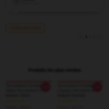
J
Verified owner
Write your review
1
/
1
Produits les plus vendus
The Catcher In The Ballpark
The Catcher In The Ballpark
-20%
-20%
Édition The Catcher In The
L'humeur The Catcher In The
Ballpark T-Shirts
Ballpark Chandails
24,38 € - 28,06 €
37,67 € - 44,11 €