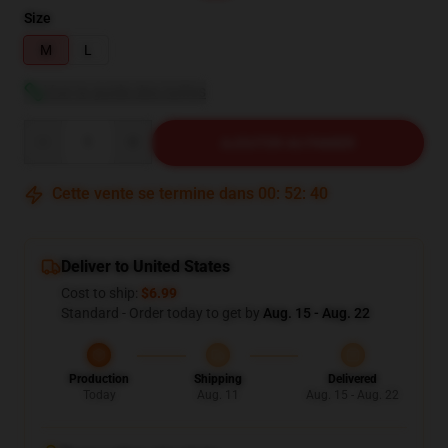
Size
M
L
Voir le guide des tailles
Quantity
AJOUTER AU PANIER
Cette vente se termine dans
00
:
52
:
40
Deliver to United States
Cost to ship:
$6.99
Standard - Order today to get by
Aug. 15 - Aug. 22
Production
Shipping
Delivered
Today
Aug. 11
Aug. 15 - Aug. 22