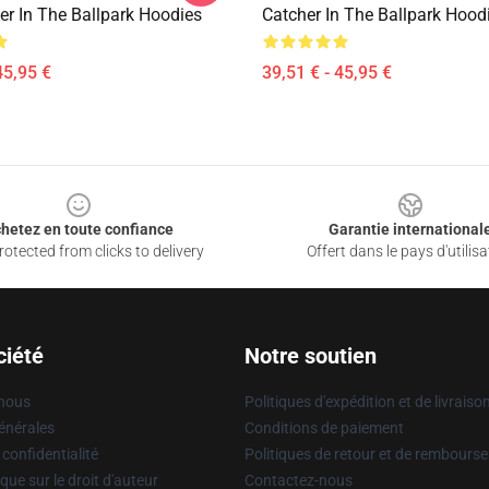
er In The Ballpark Hoodies
Catcher In The Ballpark Hood
45,95 €
39,51 € - 45,95 €
hetez en toute confiance
Garantie international
otected from clicks to delivery
Offert dans le pays d'utilisa
ciété
Notre soutien
 nous
Politiques d'expédition et de livraiso
énérales
Conditions de paiement
 confidentialité
Politiques de retour et de rembours
que sur le droit d'auteur
Contactez-nous