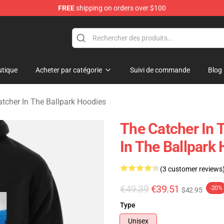
FREE
shipping on orders over $100
r In The Ballpark Merchandise Store
tique
Acheter par catégorie
Suivi de commande
Blog
tcher In The Ballpark Hoodies
The Catcher In 
In The Ballpark
(3 customer reviews
€49.39
€39.51
-20%
$42.95
Type
Unisex