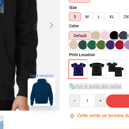
Size
S
M
L
XL
2X
Color
Default
Print Location
blank template
Voir le guide des tailles
Quantity
Cette vente se termine 