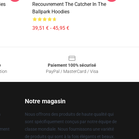
ies
Recouvrement The Catcher In The
Ballpark Hoodies
39,51 € - 45,95 €
e
Paiement 100% sécurisé
tion
PayPal / MasterCard / Visa
Notre magasin
n
Nous offrons des produits de haute qualité qui
sont spécifiquement conçus par notre équipe de
ement
classe mondiale. Nous fournissons une variété
de produits qui sont à la fois élégants et beaux.