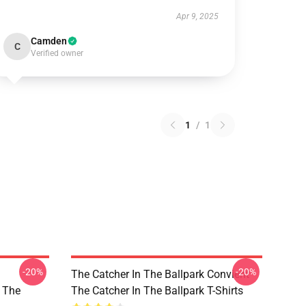
Apr 9, 2025
Camden
C
Verified owner
1
/
1
-20%
-20%
The Catcher In The Ballpark Convient
 The
The Catcher In The Ballpark T-Shirts