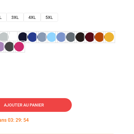
L
3XL
4XL
5XL
AJOUTER AU PANIER
dans
03
:
29
:
53