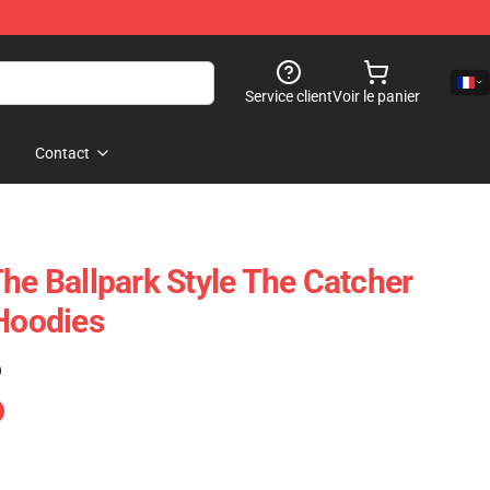
Service client
Voir le panier
Contact
The Ballpark Style The Catcher
 Hoodies
)