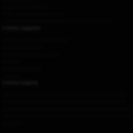
Informativa sulla privacy
DMCA - Informativa sul copyright
CA SB657: Legge sulla trasparenza della catena di fornitura
Il nostro supporto
Condizioni di spedizione e consegna
Termini di pagamento
Condizioni di ritorno e rimborso
Contattaci
Aiuto del cliente (FAQ)
Whosale
Il nostro negozio
Offriamo prodotti di alta qualità che sono specificamente progettati
dal nostro team di livello mondiale. Forniamo una varietà di prodotti
che sono sia elegante e bella. Questo non è solo per mostrare il vostro
stile individuale, ma anche per voi di condividere la vostra individualità
con gli altri.