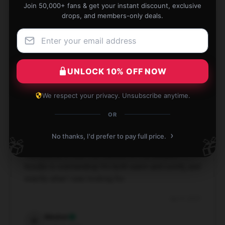
Join 50,000+ fans & get your instant discount, exclusive
drops, and members-only deals.
Super cute hoodie & high quality! I’m excited to give
this to my sister for her birthday!
Apr 9, 2025
UNLOCK 10% OFF NOW
Abram
A
Verified owner
We respect your privacy. Unsubscribe anytime.
OR
›
No thanks, I'd prefer to pay full price.
🎁
🎁
The quality of this The Catcher In The Ballpark
hoodie is outstanding! It’s both warm and comfy, and
exactly what I was looking for.
Apr 9, 2025
Weston
W