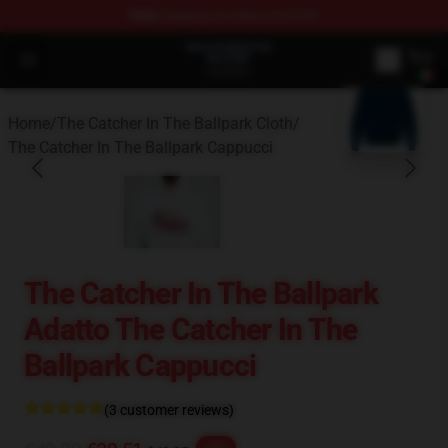
FREE
shipping on orders over $100
The Catcher In The Ballpark Shop - Official The Catcher 
Open menu
blank template
Home
/
The Catcher In The Ballpark Cloth
/
The Catcher In The Ballpark Cappucci
The Catcher In The Ballpark
Adatto The Catcher In The
Ballpark Cappucci
(3 customer reviews)