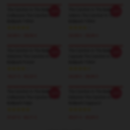
The Catcher In The Ballpark
The Catcher In The Ballpark
-20%
-20%
Collezione The Catcher In The
Adatto The Catcher In The
Ballpark T-Shirt
Ballpark T-Shirt
24,38 € - 28,06 €
24,38 € - 28,06 €
The Catcher In The Ballpark
The Catcher In The Ballpark
-20%
-20%
Edizione The Catcher In The
Capsule The Catcher In The
Ballpark Poster
Ballpark T-Shirt
18,21 € - 42,22 €
24,38 € - 28,06 €
The Catcher In The Ballpark
The Catcher In The Ballpark
-20%
-20%
Collezione The Catcher In The
Edizione The Catcher In The
Ballpark Felpe
Ballpark Cappucci
37,67 € - 44,11 €
39,51 € - 45,95 €