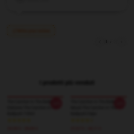
Verified owner
Write your review
1
/
1
I prodotti più venduti
The Catcher In The Ballpark
The Catcher In The Ballpark
-20%
-20%
Edizione The Catcher In The
Mood The Catcher In The
Ballpark T-Shirt
Ballpark Felpe
24,38 € - 28,06 €
37,67 € - 44,11 €