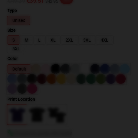
€49.39
€39.51
-20%
$42.95
Type
Unisex
Size
S
M
L
XL
2XL
3XL
4XL
5XL
Color
Default
Print Location
Visualizza guida alle taglie