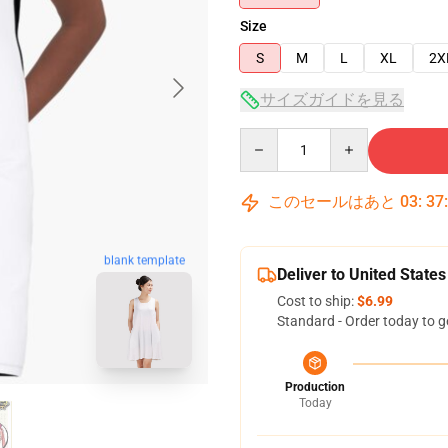
Size
S
M
L
XL
2X
サイズガイドを見る
Quantity
このセールはあと
03
:
37
blank template
Deliver to United States
Cost to ship:
$6.99
Standard - Order today to g
Production
Today