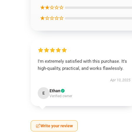
★★☆☆☆
★☆☆☆☆
I'm extremely satisfied with this purchase. It's
high-quality, practical, and works flawlessly.
Apr 10, 2025
Ethan
E
Verified owner
Write your review