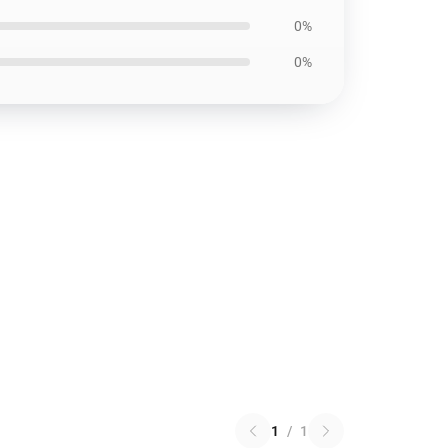
0%
0%
1
/
1