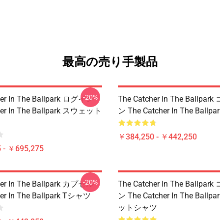
最高の売り手製品
-20%
her In The Ballpark ログイン
The Catcher In The Ballp
her In The Ballpark スウェット
ン The Catcher In The Ball
￥384,250 - ￥442,250
 - ￥695,275
-20%
her In The Ballpark カプセル
The Catcher In The Ballp
her In The Ballpark Tシャツ
ン The Catcher In The Ball
ットシャツ