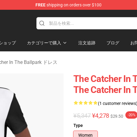
FREE
shipping on orders over $100
r In The Ballpark Merchandise Store
ショップ
カテゴリーで購入
注文追跡
ブログ
お
cher In The Ballpark ドレス
The Catcher I
The Catcher In
(1 customer reviews
¥5,347
¥4,278
-20%
$29.50
Type
Women