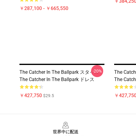
￥384,250
￥287,100 - ￥665,550
-20%
The Catcher In The Ballpark スタイル
The Catc
The Catcher In The Ballpark ドレス
The Catch
￥427,750
￥427,75
$29.5
Footer
世界中に配送