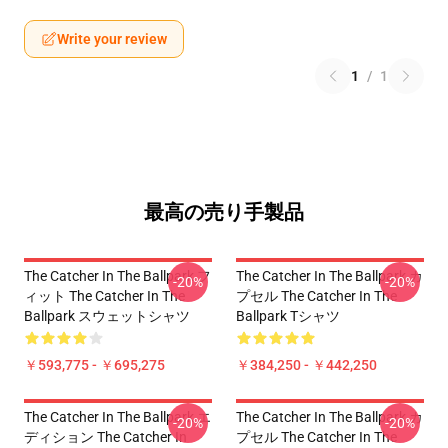
Write your review
1
/
1
最高の売り手製品
The Catcher In The Ballpark フ
The Catcher In The Ballpark カ
-20%
-20%
ィット The Catcher In The
プセル The Catcher In The
Ballpark スウェットシャツ
Ballpark Tシャツ
￥593,775 - ￥695,275
￥384,250 - ￥442,250
The Catcher In The Ballpark エ
The Catcher In The Ballpark カ
-20%
-20%
ディション The Catcher In
プセル The Catcher In The