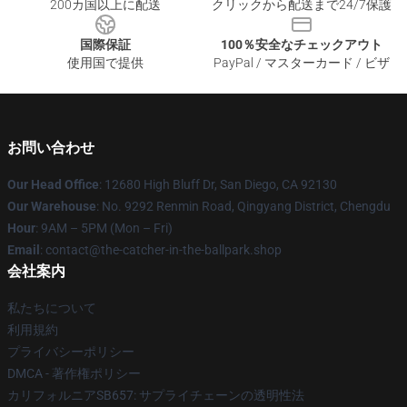
200カ国以上に配送
クリックから配送まで24/7保護
国際保証
100％安全なチェックアウト
使用国で提供
PayPal / マスターカード / ビザ
お問い合わせ
Our Head Office
: 12680 High Bluff Dr, San Diego, CA 92130
Our Warehouse
: No. 9292 Renmin Road, Qingyang District, Chengdu
Hour
: 9AM – 5PM (Mon – Fri)
Email
: contact@the-catcher-in-the-ballpark.shop
会社案内
私たちについて
利用規約
プライバシーポリシー
DMCA - 著作権ポリシー
カリフォルニアSB657: サプライチェーンの透明性法