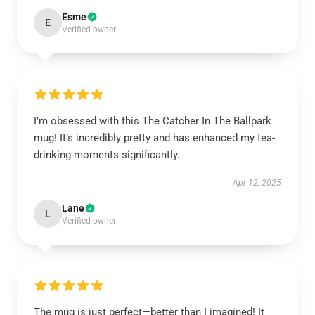
Esme
E
Verified owner
I’m obsessed with this The Catcher In The Ballpark
mug! It’s incredibly pretty and has enhanced my tea-
drinking moments significantly.
Apr 12, 2025
Lane
L
Verified owner
The mug is just perfect—better than I imagined! It