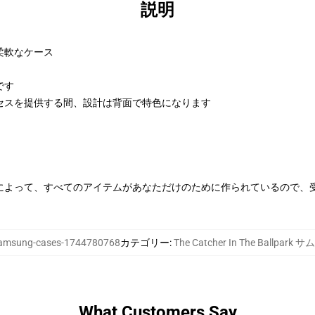
説明
柔軟なケース
です
セスを提供する間、設計は背面で特色になります
によって、すべてのアイテムがあなただけのために作られているので、
msung-cases-1744780768
カテゴリー
:
The Catcher In The Ballpa
What Customers Say