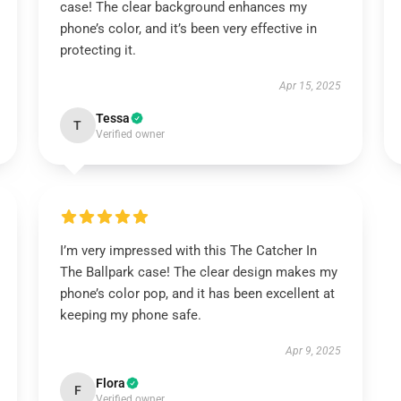
case! The clear background enhances my
phone’s color, and it’s been very effective in
protecting it.
Apr 15, 2025
Tessa
T
Verified owner
I’m very impressed with this The Catcher In
The Ballpark case! The clear design makes my
phone’s color pop, and it has been excellent at
keeping my phone safe.
Apr 9, 2025
Flora
F
Verified owner