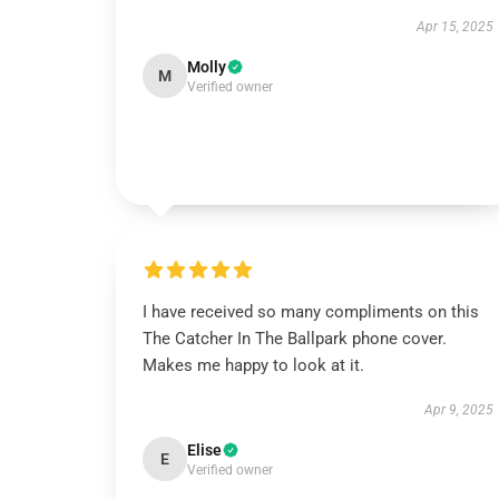
Apr 15, 2025
Molly
M
Verified owner
I have received so many compliments on this
The Catcher In The Ballpark phone cover.
Makes me happy to look at it.
Apr 9, 2025
Elise
E
Verified owner