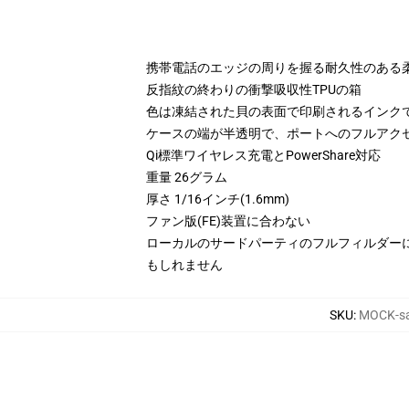
携帯電話のエッジの周りを握る耐久性のある
反指紋の終わりの衝撃吸収性TPUの箱
色は凍結された貝の表面で印刷されるインク
ケースの端が半透明で、ポートへのフルアク
Qi標準ワイヤレス充電とPowerShare対応
重量 26グラム
厚さ 1/16インチ(1.6mm)
ファン版(FE)装置に合わない
ローカルのサードパーティのフルフィルダー
もしれません
SKU
:
MOCK-sa