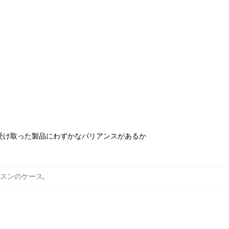
受け取った製品にわずかなバリアンスがあるか
rk サムスンのケース
,