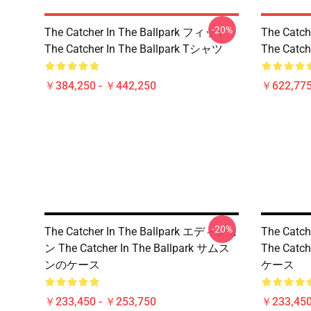
-20%
The Catcher In The Ballpark フィット
The Catc
The Catcher In The Ballpark Tシャツ
The Catc
￥384,250 - ￥442,250
￥622,775
-20%
The Catcher In The Ballpark エディショ
The Catc
ン The Catcher In The Ballpark サムス
The Catc
ンのケース
ケース
￥233,450 - ￥253,750
￥233,450