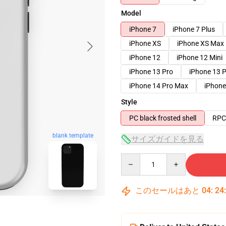
Model
iPhone 7
iPhone 7 Plus
iPhone XS
iPhone XS Max
iPhone 12
iPhone 12 Mini
iPhone 13 Pro
iPhone 13 
iPhone 14 Pro Max
iPhone
Style
PC black frosted shell
RPC 
blank template
サイズガイドを見る
Quantity
このセールはあと
04
:
24