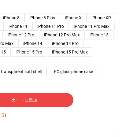
iPhone 8
iPhone 8 Plus
iPhone X
iPhone XR
iPhone 11
iPhone 11 Pro
iPhone 11 Pro Max
iPhone 12 Pro
iPhone 12 Pro Max
iPhone 13
Pro Max
iPhone 14
iPhone 14 Pro
 15
iPhone 15 Pro
iPhone 15 Pro Max
transparent soft shell
LPC glass phone case
カートに追加
:
50