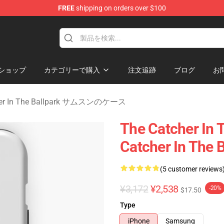
FREE
shipping on orders over $100
r In The Ballpark Merchandise Store
ショップ
カテゴリーで購入
注文追跡
ブログ
お
her In The Ballpark サムスンのケース
The Catcher I
Catcher In T
(5 customer reviews
¥3,172
¥2,538
-20%
$17.50
Type
iPhone
Samsung