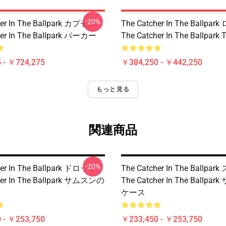
-20%
her In The Ballpark カプセル
The Catcher In The Ballpa
her In The Ballpark パーカー
The Catcher In The Ballpa
 - ￥724,275
￥384,250 - ￥442,250
もっと見る
関連商品
-20%
her In The Ballpark ドロップ
The Catcher In The Ballpa
her In The Ballpark サムスンの
The Catcher In The Ballp
ケース
 - ￥253,750
￥233,450 - ￥253,750