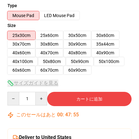
Type
Mouse Pad
LED Mouse Pad
Size
25x30cm
25x60cm
30x50cm
30x60cm
30x70cm
30x80cm
30x90cm
35x44cm
40x60cm
40x70cm
40x80cm
40x90cm
40x100cm
50x80cm
50x90cm
50x100cm
60x60cm
60x70cm
60x90cm
サイズガイドを見る
Quantity
カートに追加
このセールはあと
00
:
47
:
54
Deliver to United States