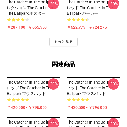
The Catcher In The Ballpark コ
The Catcher In The Ballpark ス
-20%
-20%
レクション The Catcher In
レッド The Catcher In The
The Ballpark ポスター
Ballpark パーカー
￥287,100 - ￥665,550
￥622,775 - ￥724,275
もっと見る
関連商品
The Catcher In The Ballpark ド
The Catcher In The Ballpark フ
-20%
-20%
ロップ The Catcher In The
ィット The Catcher In The
Ballpark マウスパッド
Ballpark マウスパッド
￥420,500 - ￥796,050
￥420,500 - ￥796,050
The Catcher In The Ballpark フ
The Catcher In The Ballpark ラ
-20%
-20%