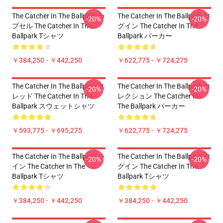
The Catcher In The Ballpark カ
The Catcher In The Ballpark ロ
-20%
-20%
プセル The Catcher In The
グイン The Catcher In The
Ballpark Tシャツ
Ballpark パーカー
￥384,250 - ￥442,250
￥622,775 - ￥724,275
The Catcher In The Ballpark ス
The Catcher In The Ballpark コ
-20%
-20%
レッド The Catcher In The
レクション The Catcher In
Ballpark スウェットシャツ
The Ballpark パーカー
￥593,775 - ￥695,275
￥622,775 - ￥724,275
The Catcher In The Ballpark ラ
The Catcher In The Ballpark ロ
-20%
-20%
イン The Catcher In The
グイン The Catcher In The
Ballpark Tシャツ
Ballpark Tシャツ
￥384,250 - ￥442,250
￥384,250 - ￥442,250