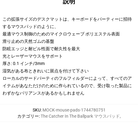
説明
この拡張サイズのデスクマットは、キーボードをパーティーに招待
するマウスパッドのように、
最適マウス制御のためのマイクロウェーブ ポリエステル表面
滑り止めの天然ゴムの基盤
防眩エッジと耐ピル性面で耐久性を最大
光とレーザーマウスをサポート
厚さ: 0.1 インチ/3mm
湿気がある布ときれいに斑点を付けて下さい
ローカルのサードパーティのフルフィルダーによって、すべてのア
イテムがあなただけのために作られているので、受け取った製品に
わずかなバリアンスがあるかもしれません
SKU
:
MOCK-mouse-pads-1744780751
カテゴリー
:
The Catcher In The Ballpark マウスパッド
,