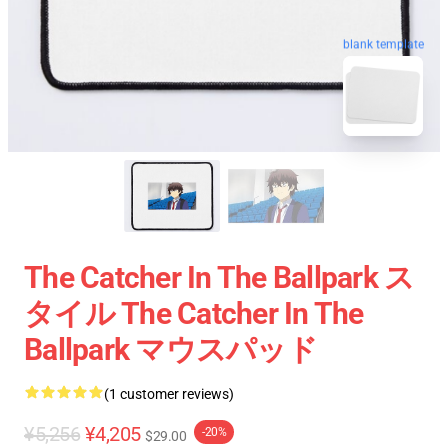
blank template
The Catcher In The Ballpark ス
タイル The Catcher In The
Ballpark マウスパッド
(1 customer reviews)
¥5,256
¥4,205
-20%
$29.00