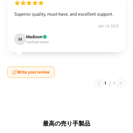
Superior quality, must-have, and excellent support.
Apr 14, 2025
Madison
M
Verified owner
Write your review
1
/
1
最高の売り手製品