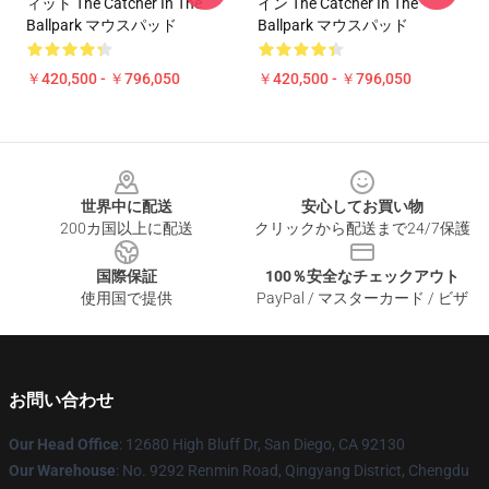
ィット The Catcher In The
イン The Catcher In The
Ballpark マウスパッド
Ballpark マウスパッド
￥420,500 - ￥796,050
￥420,500 - ￥796,050
Footer
世界中に配送
安心してお買い物
200カ国以上に配送
クリックから配送まで24/7保護
国際保証
100％安全なチェックアウト
使用国で提供
PayPal / マスターカード / ビザ
お問い合わせ
Our Head Office
: 12680 High Bluff Dr, San Diego, CA 92130
Our Warehouse
: No. 9292 Renmin Road, Qingyang District, Chengdu