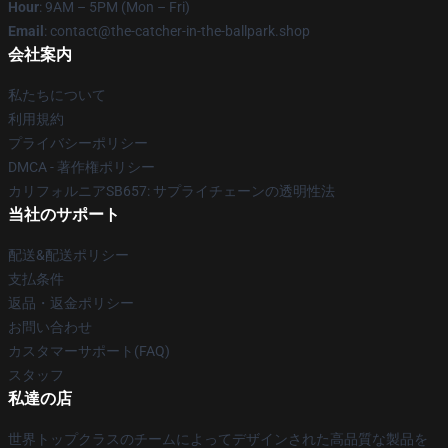
Hour
: 9AM – 5PM (Mon – Fri)
Email
: contact@the-catcher-in-the-ballpark.shop
会社案内
私たちについて
利用規約
プライバシーポリシー
DMCA - 著作権ポリシー
カリフォルニアSB657: サプライチェーンの透明性法
当社のサポート
配送&配送ポリシー
支払条件
返品・返金ポリシー
お問い合わせ
カスタマーサポート(FAQ)
スタッフ
私達の店
世界トップクラスのチームによってデザインされた高品質な製品を