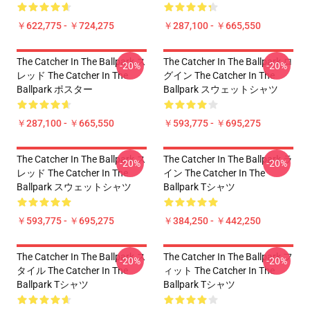
￥622,775 - ￥724,275
￥287,100 - ￥665,550
The Catcher In The Ballpark ス
The Catcher In The Ballpark ロ
-20%
-20%
レッド The Catcher In The
グイン The Catcher In The
Ballpark ポスター
Ballpark スウェットシャツ
￥287,100 - ￥665,550
￥593,775 - ￥695,275
The Catcher In The Ballpark ス
The Catcher In The Ballpark ラ
-20%
-20%
レッド The Catcher In The
イン The Catcher In The
Ballpark スウェットシャツ
Ballpark Tシャツ
￥593,775 - ￥695,275
￥384,250 - ￥442,250
The Catcher In The Ballpark ス
The Catcher In The Ballpark フ
-20%
-20%
タイル The Catcher In The
ィット The Catcher In The
Ballpark Tシャツ
Ballpark Tシャツ