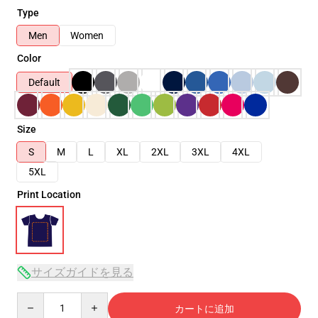
Type
Men
Women
Color
Default
Size
S
M
L
XL
2XL
3XL
4XL
5XL
Print Location
サイズガイドを見る
Quantity
カートに追加