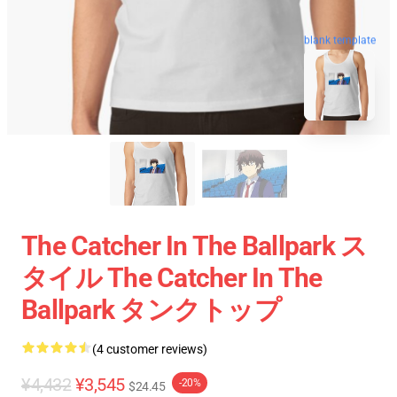
blank template
The Catcher In The Ballpark ス
タイル The Catcher In The
Ballpark タンクトップ
(4 customer reviews)
¥4,432
¥3,545
-20%
$24.45