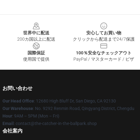
Footer
世界中に配送
安心してお買い物
200カ国以上に配送
クリックから配送まで24/7保護
国際保証
100％安全なチェックアウト
使用国で提供
PayPal / マスターカード / ビザ
お問い合わせ
Our Head Office
: 12680 High Bluff Dr, San Diego, CA 92130
Our Warehouse
: No. 9292 Renmin Road, Qingyang District, Chengdu
Hour
: 9AM – 5PM (Mon – Fri)
Email
: contact@the-catcher-in-the-ballpark.shop
会社案内