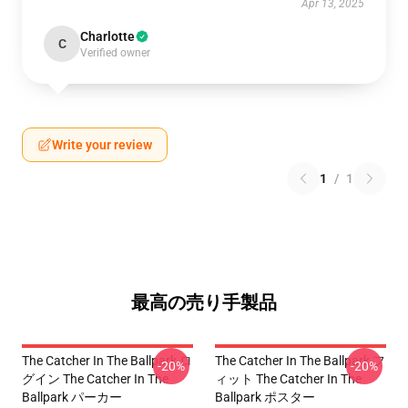
Apr 13, 2025
Charlotte
C
Verified owner
Write your review
1
/
1
最高の売り手製品
The Catcher In The Ballpark ロ
The Catcher In The Ballpark フ
-20%
-20%
グイン The Catcher In The
ィット The Catcher In The
Ballpark パーカー
Ballpark ポスター