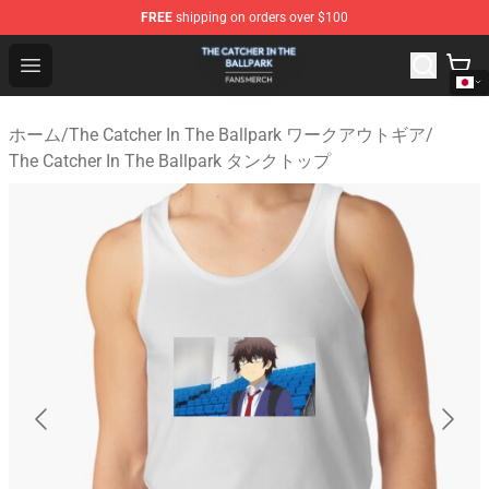
FREE
shipping on orders over $100
The Catcher In The Ballpark Shop - Official The Catcher 
Open menu
ホーム
/
The Catcher In The Ballpark ワークアウトギア
/
The Catcher In The Ballpark タンクトップ