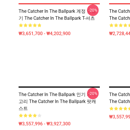
-20%
The Catcher In The Ballpark 계정 만들
The Catc
기 The Catcher In The Ballpark T-셔츠
The Catch
₩3,651,700 - ₩4,202,900
₩2,728,44
-20%
The Catcher In The Ballpark 인기 카테
The Catc
고리 The Catcher In The Ballpark 팟캐
The Catc
스트
₩3,557,99
₩3,557,996 - ₩3,927,300