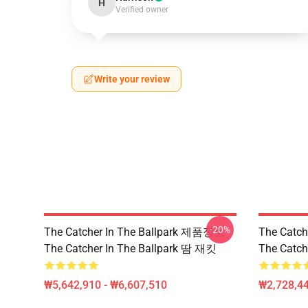
H
Verified owner
Write your review
-20%
The Catcher In The Ballpark 제품정보
The Catc
The Catcher In The Ballpark 땀 재킷
The Catch
₩5,642,910 - ₩6,607,510
₩2,728,44