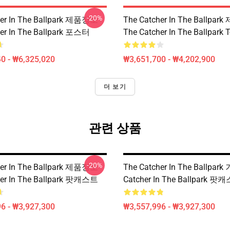
-20%
her In The Ballpark 제품정보
The Catcher In The Ballpa
er In The Ballpark 포스터
The Catcher In The Ballpark
0 - ₩6,325,020
₩3,651,700 - ₩4,202,900
더 보기
관련 상품
-20%
her In The Ballpark 제품정보
The Catcher In The Ballpar
her In The Ballpark 팟캐스트
Catcher In The Ballpark 팟
6 - ₩3,927,300
₩3,557,996 - ₩3,927,300