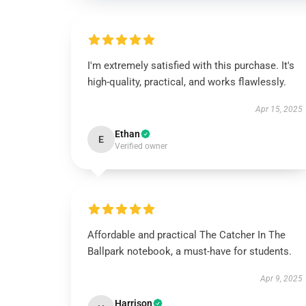
I'm extremely satisfied with this purchase. It's
high-quality, practical, and works flawlessly.
Apr 15, 2025
Ethan
E
Verified owner
Affordable and practical The Catcher In The
Ballpark notebook, a must-have for students.
Apr 9, 2025
Harrison