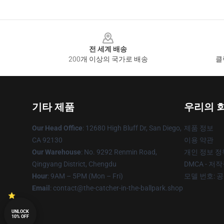
Footer
전 세계 배송
200개 이상의 국가로 배송
클
기타 제품
우리의 
Our Head Office
: 12680 High Bluff Dr, San Diego,
제품 정보
CA 92130
이용 약관
Our Warehouse
: No. 9292 Renmin Road,
개인 정보 정
Qingyang District, Chengdu
DMCA - 저
Hour
: 9AM – 5PM (Mon – Fri)
모델 번호: 
Email
: contact@the-catcher-in-the-ballpark.shop
UNLOCK
10% OFF