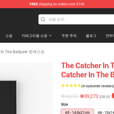
FREE
shipping on orders over $100
r In The Ballpark Merchandise Store
쇼핑
카테고리별 쇼핑
주문 추적
블로그
연락
r In The Ballpark 팟캐스트
The Catcher In
Catcher In Th
(4 customer reviews
₩49,091
₩39,273
$28.50
Size
A5 - 14,8x21cm
A6 - 10x1