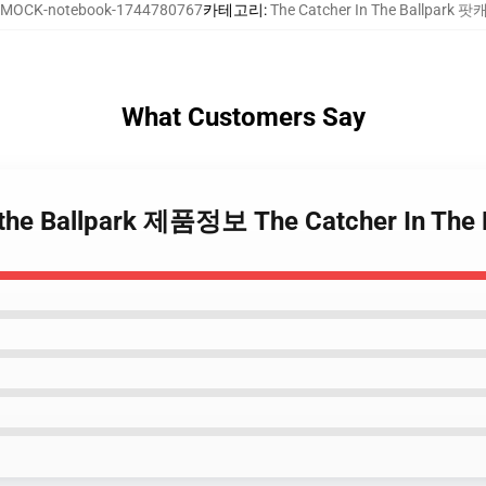
MOCK-notebook-1744780767
카테고리
:
The Catcher In The Ballpark
What Customers Say
in the Ballpark 제품정보 The Catcher In T