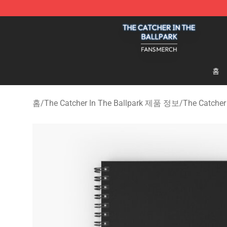
The Catcher In The Ballpark Shop - Official The Catche
홈
홈
/
The Catcher In The Ballpark 제품 정보
/
The Catche