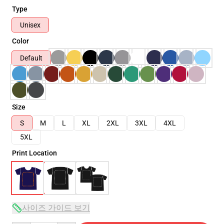
Type
Unisex
Color
Default
Size
S
M
L
XL
2XL
3XL
4XL
5XL
Print Location
사이즈 가이드 보기