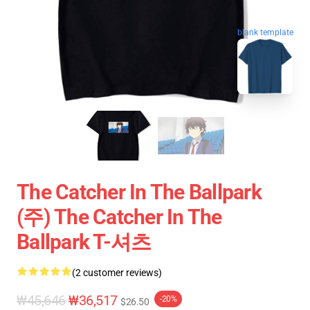
blank template
The Catcher In The Ballpark
(주) The Catcher In The
Ballpark T-셔츠
(2 customer reviews)
₩45,646
₩36,517
-20%
$26.50