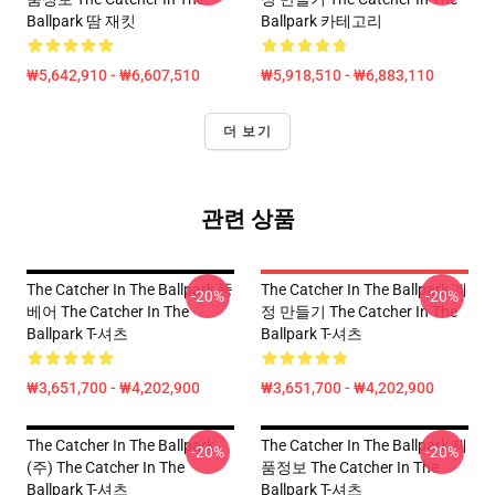
Ballpark 땀 재킷
Ballpark 카테고리
₩5,642,910 - ₩6,607,510
₩5,918,510 - ₩6,883,110
더 보기
관련 상품
The Catcher In The Ballpark 뚱
The Catcher In The Ballpark 계
-20%
-20%
베어 The Catcher In The
정 만들기 The Catcher In The
Ballpark T-셔츠
Ballpark T-셔츠
₩3,651,700 - ₩4,202,900
₩3,651,700 - ₩4,202,900
The Catcher In The Ballpark
The Catcher In The Ballpark 제
-20%
-20%
(주) The Catcher In The
품정보 The Catcher In The
Ballpark T-셔츠
Ballpark T-셔츠