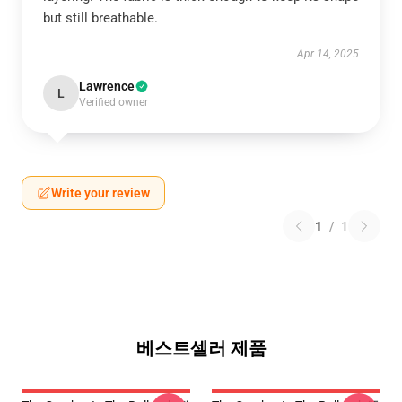
but still breathable.
Apr 14, 2025
Lawrence
L
Verified owner
Write your review
1
/
1
베스트셀러 제품