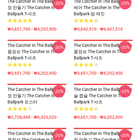
The Catcher In The Ballpark 계
The Catcher In The Ballpark 뚱
-20%
-20%
정 만들기 The Catcher In The
베어 The Catcher In The
Ballpark T-셔츠
Ballpark 땀 재킷
₩3,651,700 - ₩4,202,900
₩5,642,910 - ₩6,607,510
The Catcher In The Ballpark 제
The Catcher In The Ballpark 제
-20%
-20%
품정보 The Catcher In The
품정보 The Catcher In The
Ballpark T-셔츠
Ballpark T-셔츠
₩3,651,700 - ₩4,202,900
₩3,651,700 - ₩4,202,900
The Catcher In The Ballpark 계
The Catcher In The Ballpark 캡
-20%
-20%
정 만들기 The Catcher In The
슐 캡슐 The Catcher In The
Ballpark 포스터
Ballpark T-셔츠
₩2,728,440 - ₩6,325,020
₩3,651,700 - ₩4,202,900
The Catcher In The Ballpark 제
The Catcher In The Ballpark 계
-20%
-20%
품정보 The Catcher In The
정 만들기 The Catcher In The