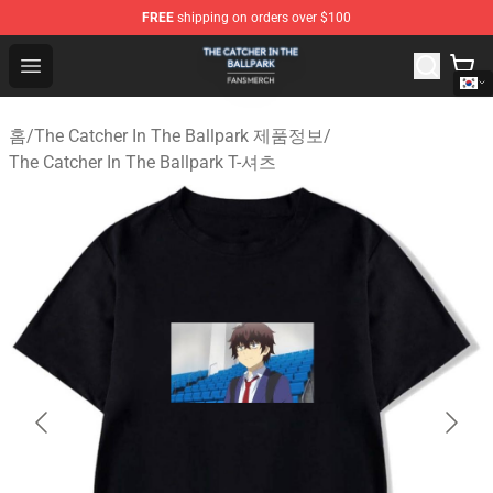
FREE
shipping on orders over $100
The Catcher In The Ballpark Shop - Official The Catcher 
Open menu
홈
/
The Catcher In The Ballpark 제품정보
/
The Catcher In The Ballpark T-셔츠