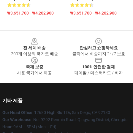
₩3,651,700 - ₩4,202,900
₩3,651,700 - ₩4,202,900
Footer
전 세계 배송
안심하고 쇼핑하세요
200개 이상의 국가로 배송
클릭에서 배송까지 24/7 보호
국제 보증
100% 안전한 결제
사용 국가에서 제공
페이팔 / 마스터카드 / 비자
기타 제품
Our Head Office
: 12680 High Bluff Dr, San Diego, CA 92130
Our Warehouse
: No. 9292 Renmin Road, Qingyang District, Chengdu
Hour
: 9AM – 5PM (Mon – Fri)