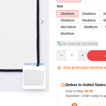
Size
25x30cm
25x60cm
3
30x90cm
35x44cm
4
40x100cm
50x80cm
60x90cm
Ver guia de tamanhos
Quantity
blank template
Esta promoção termina
Deliver to United States
Cost to ship:
$6.99
Standard - Order today to g