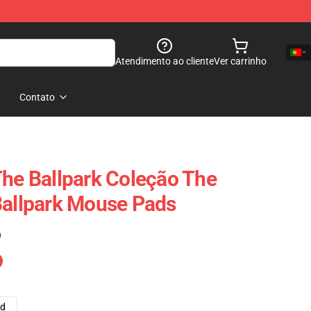
Atendimento ao cliente
Ver carrinho
Contato
The Ballpark Coleção The
Ballpark Mouse Pads
)
ad