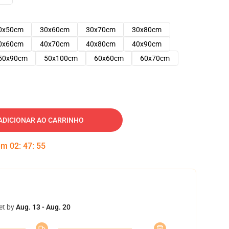
0x50cm
30x60cm
30x70cm
30x80cm
0x60cm
40x70cm
40x80cm
40x90cm
50x90cm
50x100cm
60x60cm
60x70cm
ADICIONAR AO CARRINHO
 em
02
:
47
:
54
et by
Aug. 13 - Aug. 20