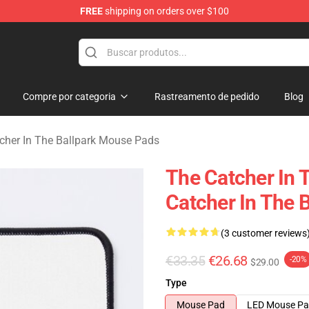
FREE
shipping on orders over $100
r In The Ballpark Merchandise Store
Compre por categoria
Rastreamento de pedido
Blog
cher In The Ballpark Mouse Pads
The Catcher In 
Catcher In The 
(3 customer reviews
€33.35
€26.68
-20%
$29.00
Type
Mouse Pad
LED Mouse P