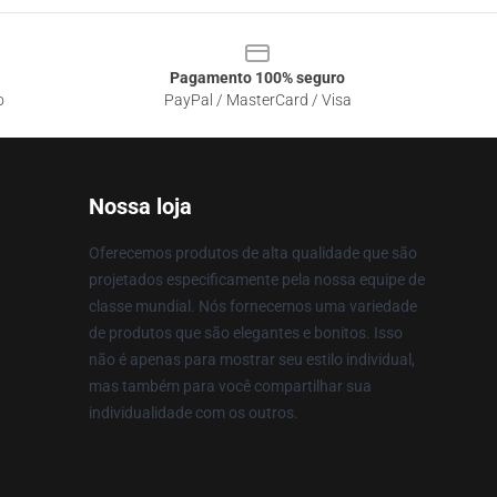
Pagamento 100% seguro
o
PayPal / MasterCard / Visa
Nossa loja
Oferecemos produtos de alta qualidade que são
projetados especificamente pela nossa equipe de
classe mundial. Nós fornecemos uma variedade
de produtos que são elegantes e bonitos. Isso
não é apenas para mostrar seu estilo individual,
mas também para você compartilhar sua
individualidade com os outros.