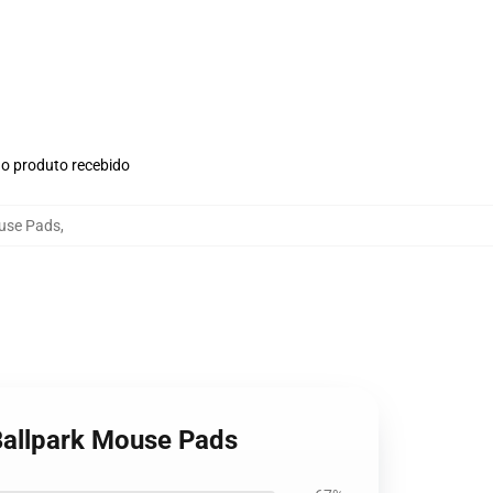
no produto recebido
ouse Pads
,
 Ballpark Mouse Pads