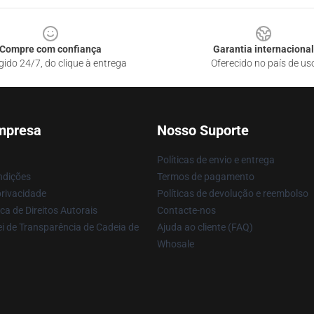
Compre com confiança
Garantia internacional
gido 24/7, do clique à entrega
Oferecido no país de us
mpresa
Nosso Suporte
Políticas de envio e entrega
ndições
Termos de pagamento
privacidade
Políticas de devolução e reembolso
ca de Direitos Autorais
Contacte-nos
i de Transparência de Cadeia de
Ajuda ao cliente (FAQ)
Whosale