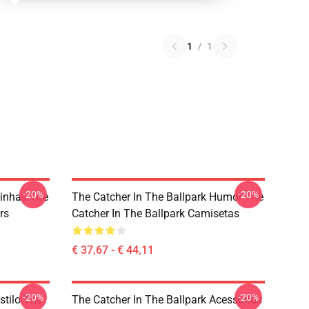
1
/
1
-20%
-20%
Linhas The
The Catcher In The Ballpark Humor The
rs
Catcher In The Ballpark Camisetas
€ 37,67 - € 44,11
-20%
-20%
stilo The
The Catcher In The Ballpark Acessórios