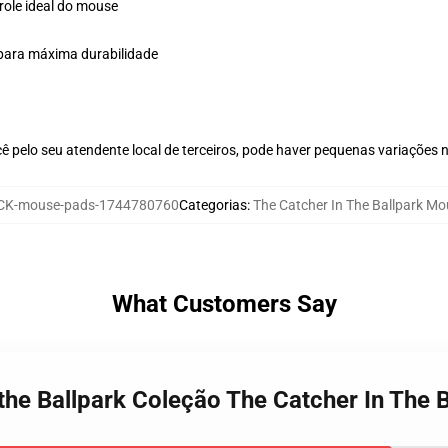
role ideal do mouse
a para máxima durabilidade
ê pelo seu atendente local de terceiros, pode haver pequenas variações 
K-mouse-pads-1744780760
Categorias
:
The Catcher In The Ballpark M
What Customers Say
 the Ballpark Coleção The Catcher In The