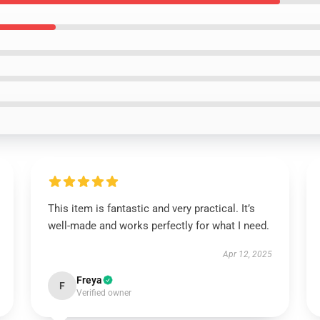
This item is fantastic and very practical. It’s
well-made and works perfectly for what I need.
Apr 12, 2025
Freya
F
Verified owner