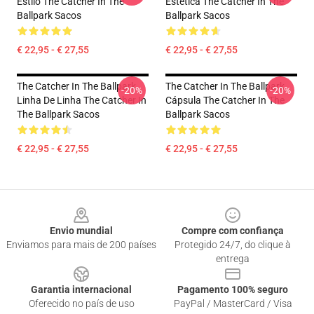
Estilo The Catcher In The
Estética The Catcher In The
Ballpark Sacos
Ballpark Sacos
€ 22,95 - € 27,55
€ 22,95 - € 27,55
The Catcher In The Ballpark
The Catcher In The Ballpark
-20%
-20%
Linha De Linha The Catcher In
Cápsula The Catcher In The
The Ballpark Sacos
Ballpark Sacos
€ 22,95 - € 27,55
€ 22,95 - € 27,55
Footer
Envio mundial
Compre com confiança
Enviamos para mais de 200 países
Protegido 24/7, do clique à
entrega
Garantia internacional
Pagamento 100% seguro
Oferecido no país de uso
PayPal / MasterCard / Visa