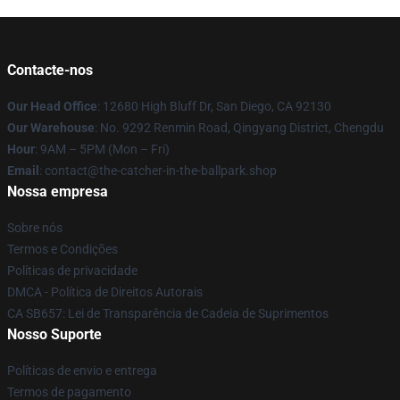
Contacte-nos
Our Head Office
: 12680 High Bluff Dr, San Diego, CA 92130
Our Warehouse
: No. 9292 Renmin Road, Qingyang District, Chengdu
Hour
: 9AM – 5PM (Mon – Fri)
Email
: contact@the-catcher-in-the-ballpark.shop
Nossa empresa
Sobre nós
Termos e Condições
Políticas de privacidade
DMCA - Política de Direitos Autorais
CA SB657: Lei de Transparência de Cadeia de Suprimentos
Nosso Suporte
Políticas de envio e entrega
Termos de pagamento