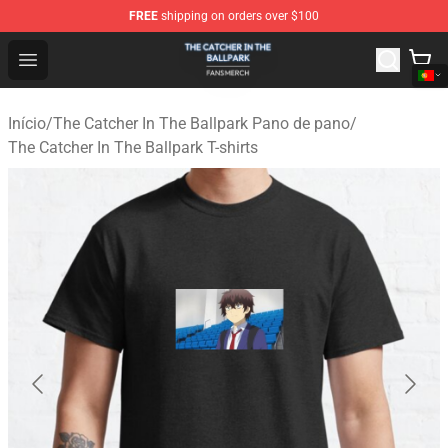
FREE
shipping on orders over $100
The Catcher In The Ballpark Shop - Official The Catcher 
Open menu
Início
/
The Catcher In The Ballpark Pano de pano
/
The Catcher In The Ballpark T-shirts