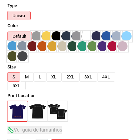
Type
Unisex
Color
Default
Size
S
M
L
XL
2XL
3XL
4XL
5XL
Print Location
Ver guia de tamanhos