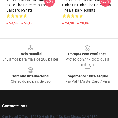
-20%
-20%
Estilo The Catcher In The
Linha De Linha The Catcher In
Ballpark T-Shirts
The Ballpark T-Shirts
€ 24,38 - € 28,06
€ 24,38 - € 28,06
Footer
Envio mundial
Compre com confiança
Enviamos para mais de 200 países
Protegido 24/7, do clique à
entrega
Garantia internacional
Pagamento 100% seguro
Oferecido no país de uso
PayPal / MasterCard / Visa
Contacte-nos
Our Head Office
: 12680 High Bluff Dr, San Diego, CA 92130