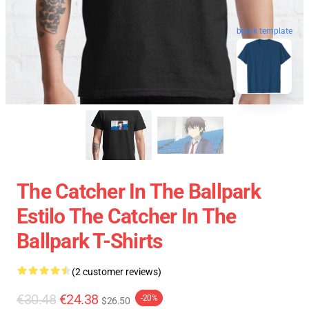
blank template
The Catcher In The Ballpark
Estilo The Catcher In The
Ballpark T-Shirts
(2 customer reviews)
€30.48
€24.38
-20%
$26.50