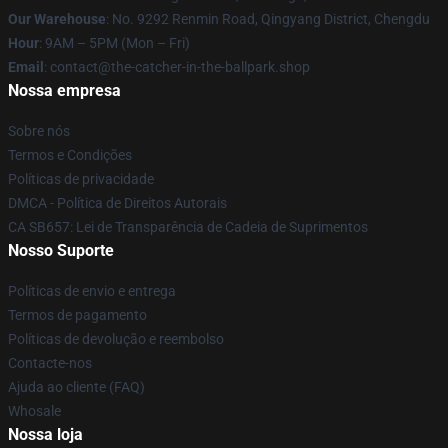
Our Warehouse
: No. 9292 Renmin Road, Qingyang District, Chengdu
Hour
: 9AM – 5PM (Mon – Fri)
Email
: contact@the-catcher-in-the-ballpark.shop
Nossa empresa
Sobre nós
Termos e Condições
Políticas de privacidade
DMCA - Política de Direitos Autorais
CA SB657: Lei de Transparência de Cadeia de Suprimentos
Nosso Suporte
Políticas de envio e entrega
Termos de pagamento
Políticas de devolução e reembolso
Contacte-nos
Ajuda ao cliente (FAQ)
Whosale
Nossa loja