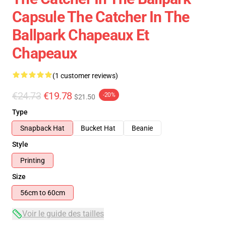
Capsule The Catcher In The
Ballpark Chapeaux Et
Chapeaux
(1 customer reviews)
€24.73
€19.78
-20%
$21.50
Type
Snapback Hat
Bucket Hat
Beanie
Style
Printing
Size
56cm to 60cm
Voir le guide des tailles