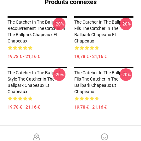
Produits connexes
The Catcher In The Ballpark
The Catcher In The Ballpark
-20%
-20%
Recouvrement The Catcher In
Fils The Catcher In The
The Ballpark Chapeaux Et
Ballpark Chapeaux Et
Chapeaux
Chapeaux
19,78 € - 21,16 €
19,78 € - 21,16 €
The Catcher In The Ballpark
The Catcher In The Ballpark
-20%
-20%
Style The Catcher In The
Fils The Catcher In The
Ballpark Chapeaux Et
Ballpark Chapeaux Et
Chapeaux
Chapeaux
19,78 € - 21,16 €
19,78 € - 21,16 €
Footer