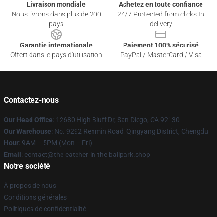
Livraison mondiale
Achetez en toute confiance
Nous livrons dans plus de 200
24/7 Protected from clicks to
pays
delivery
Garantie internationale
Paiement 100% sécurisé
Offert dans le pays d'utilisation
PayPal / MasterCard / Visa
Contactez-nous
Our Head Office
: 12680 High Bluff Dr, San Diego, CA 92130
Our Warehouse
: No. 9292 Renmin Road, Qingyang District, Chengdu
Hour
: 9AM – 5PM (Mon – Fri)
Email
: contact@the-catcher-in-the-ballpark.shop
Notre société
À propos de nous
Conditions générales
Politiques de confidentialité