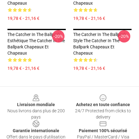
Chapeaux
Chapeaux
19,78 € - 21,16 €
19,78 € - 21,16 €
The Catcher In The Ballpark
The Catcher In The Ballpark
-20%
-20%
Esthétique The Catcher In The
Style The Catcher In The
Ballpark Chapeaux Et
Ballpark Chapeaux Et
Chapeaux
Chapeaux
19,78 € - 21,16 €
19,78 € - 21,16 €
Footer
Livraison mondiale
Achetez en toute confiance
Nous livrons dans plus de 200
24/7 Protected from clicks to
pays
delivery
Garantie internationale
Paiement 100% sécurisé
Offert dans le pays d'utilisation
PayPal / MasterCard / Visa