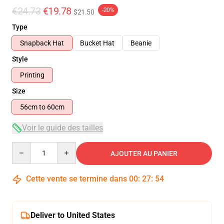
€24.73
€19.78
-20%
$21.50
Type
Snapback Hat
Bucket Hat
Beanie
Style
Printing
Size
56cm to 60cm
Voir le guide des tailles
Quantity
AJOUTER AU PANIER
Cette vente se termine dans
00
:
27
:
54
Deliver to United States