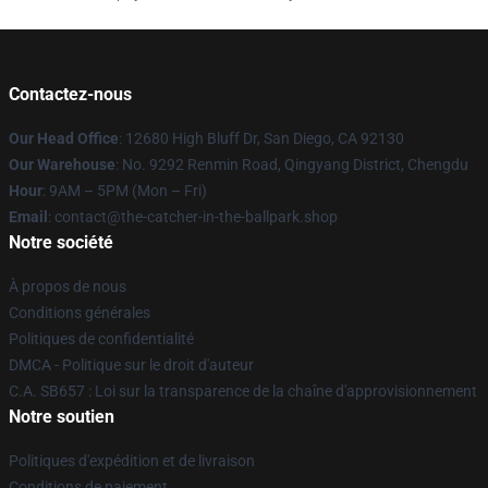
Contactez-nous
Our Head Office
: 12680 High Bluff Dr, San Diego, CA 92130
Our Warehouse
: No. 9292 Renmin Road, Qingyang District, Chengdu
Hour
: 9AM – 5PM (Mon – Fri)
Email
: contact@the-catcher-in-the-ballpark.shop
Notre société
À propos de nous
Conditions générales
Politiques de confidentialité
DMCA - Politique sur le droit d'auteur
C.A. SB657 : Loi sur la transparence de la chaîne d'approvisionnement
Notre soutien
Politiques d'expédition et de livraison
Conditions de paiement