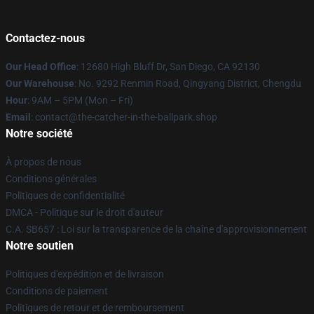
Contactez-nous
Our Head Office
: 12680 High Bluff Dr, San Diego, CA 92130
Our Warehouse
: No. 9292 Renmin Road, Qingyang District, Chengdu
Hour
: 9AM – 5PM (Mon – Fri)
Email
: contact@the-catcher-in-the-ballpark.shop
Notre société
À propos de nous
Conditions générales
Politiques de confidentialité
DMCA - Politique sur le droit d'auteur
C.A. SB657 : Loi sur la transparence de la chaîne d'approvisionnement
Notre soutien
Politiques d'expédition et de livraison
Conditions de paiement
Politiques de retour et de remboursement