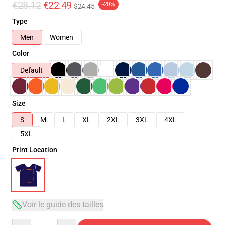
€28.12
€22.49
-20%
$24.45
Type
Men
Women
Color
Default
Size
S
M
L
XL
2XL
3XL
4XL
5XL
Print Location
Voir le guide des tailles
Quantity